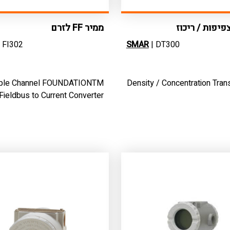
יפות / ריכוז
ממיר FF לזרם
 FI302
SMAR
| DT300
iple Channel FOUNDATIONTM
Density / Concentration Tran
Fieldbus to Current Converter