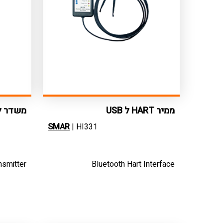
ממיר HART ל USB
משדר ל
SMAR
| HI331
nsmitter
Bluetooth Hart Interface