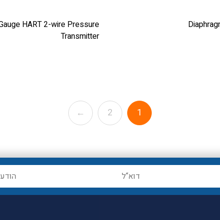
Gauge HART 2-wire Pressure
Diaphrag
Transmitter
←
2
1