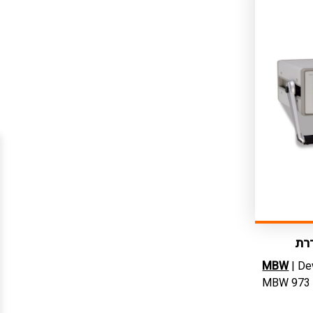
רת
MBW
| Dew
MBW 973