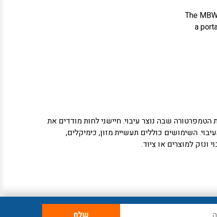
The MBW 
a port
with an in
measure
הטמפרטורה שבה נוצר עיבוי. חיישני לחות מודדים את
וי. השימושים כוללים תעשיית מזון, כימיקלים,
י ונזק למוצרים או ציוד.