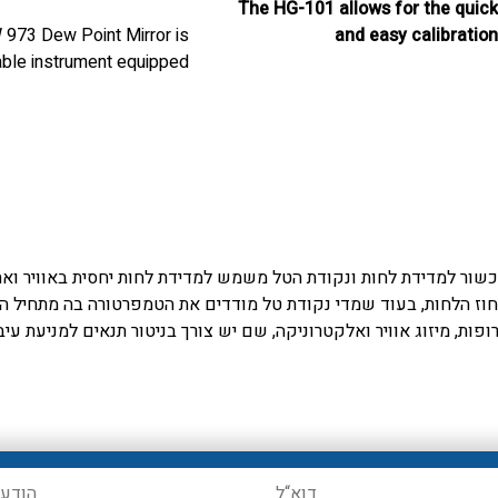
The HG-101 allows for the quick
973 Dew Point Mirror is
and easy calibration
able instrument equipped
of relative humidity transmitter
tegral measuring head for
sensors, probes and loggers from
both spot and continuous
all manufacturers
ment of dew/frost point
in air and other gases
שור למדידת לחות ונקודת הטל משמש למדידת לחות יחסית באוויר ואת 
וז הלחות, בעוד שמדי נקודת טל מודדים את הטמפרטורה בה מתחיל העיב
ופות, מיזוג אוויר ואלקטרוניקה, שם יש צורך בניטור תנאים למניעת עיבו