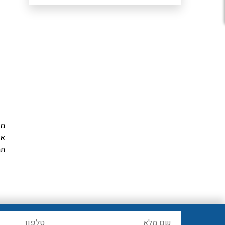
מכ
אח
תר