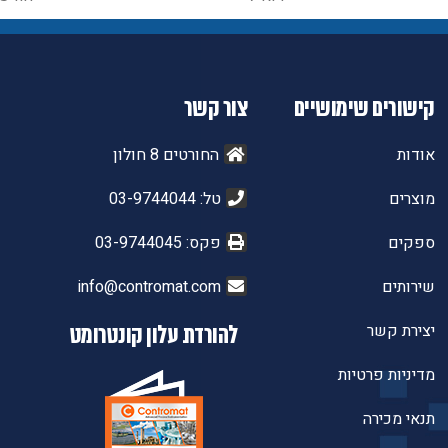
קישורים שימושיים
צור קשר
אודות
החורטים 8 חולון
מוצרים
טל: 03-9744044
ספקים
פקס: 03-9744045
שירותים
info@contromat.com
יצירת קשר
להורדת עלון קונטרומט
מדיניות פרטיות
תנאי מכירה