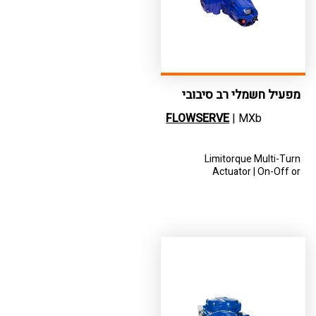
מפעיל חשמלי רב סיבובי
FLOWSERVE
| MXb
Limitorque Multi-Turn
Actuator | On-Off or
modulating duty | For Critical
services within the oil and gas
upstream and midstream,
commercial power, chemical,
fresh and wastewater, and
general industries.