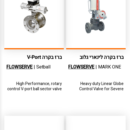
ברז בקרה לינארי גלוב
ברז בקרה V-Port
לאפליקציות קשות
FLOWSERVE
| Setball
FLOWSERVE
| MARK ONE
High Performance, rotary
Heavy duty Linear Globe
control V-port ball sector valve
Control Valve for Severe
that offers excellent
Service
rangeability and high-flow
capacity. For general service
and erosive applications such
as fibbers and slurries