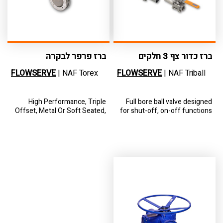
ברז כדור צף 3 חלקים
ברז פרפר לבקרה
FLOWSERVE
| NAF Torex
FLOWSERVE
| NAF Triball
High Performance, Triple
Full bore ball valve designed
Offset, Metal Or Soft Seated,
for shut-off, on-off functions
Butterfly Valve For Tight Shut-
as well as control application
Off And Control
for the metal seated version.