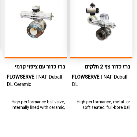
ברז כדור צף 2 חלקים
ברז כדור עם ציפוי קרמי
(לבקרה)
פנימי
FLOWSERVE
| NAF Duball
FLOWSERVE
| NAF Duball
DL Ceramic
DL
High performance ball valve,
High performance, metal- or
internally lined with ceramic,
soft seated, full-bore ball
designed for use in extremely
valve equally suitable for
erosive applications
isolation, on/off and
modulating control
applications