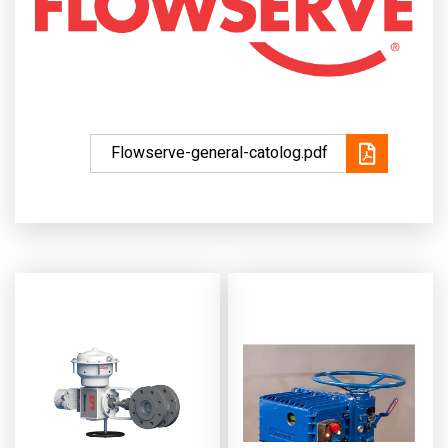
Flowserve-general-catolog.pdf