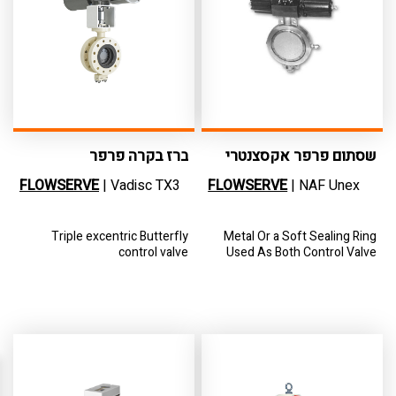
שסתום פרפר אקסצנטרי
ברז בקרה פרפר
FLOWSERVE
| Vadisc TX3
FLOWSERVE
| NAF Unex
Triple excentric Butterfly
Metal Or a Soft Sealing Ring
control valve
Used As Both Control Valve
And Shut-Off Valve