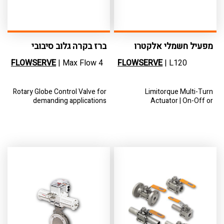
מפעיל חשמלי אלקטרו
ברז בקרה גלוב סיבובי
מכני
FLOWSERVE
| Max Flow 4
FLOWSERVE
| L120
Rotary Globe Control Valve for
Limitorque Multi-Turn
demanding applications
Actuator | On-Off or
modulating duty | Electro-
mechanical design | Extreme
environment performance
available from weatherproof,
submersible and explosion-
proof construction options