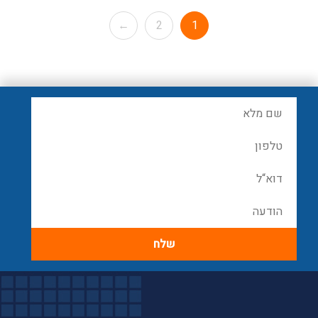
←
2
1