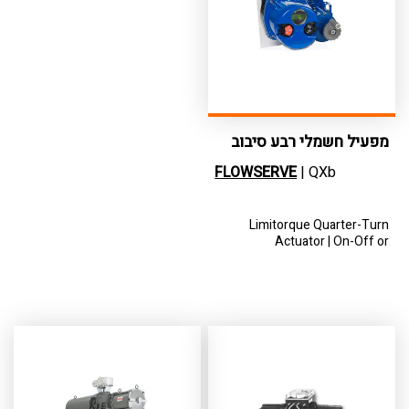
מפעיל חשמלי רבע סיבוב
FLOWSERVE
| QXb
Limitorque Quarter-Turn
Actuator | On-Off or
modulating duty | 3-phase, 1-
phase, and DC motors
|Extreme environment
performance made possible
by non-intrusive design, 100%
solid-state controls, and
reliable digital communication
control system