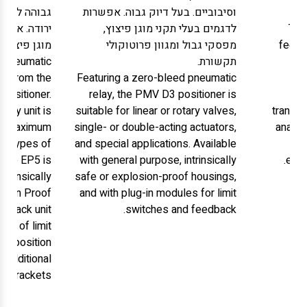
וסיבוביים. בעל דיוק גבוה. אפשרות
גבוהה לרעיד
The
לדגמים בעלי תקני מוגן פיצוץ,
ירודה. אפשר
feedb
מפסקי גבול ומגוון פרוטוקולי
מוגן פיצוץ 
תקשורת.
opneumatic
ed from the
Featuring a zero-bleed pneumatic
(me
ositioner.
relay, the PMV D3 positioner is
pot
rdy unit is
suitable for linear or rotary valves,
transm
or maximum
single- or double-acting actuators,
analog 
ll types of
and special applications. Available
s
 The EP5 is
with general purpose, intrinsically
encl
ntrinsically
safe or explosion-proof housings,
osion Proof
and with plug-in modules for limit
edback unit
switches and feedback.
ion of limit
or position
t additional
g brackets.