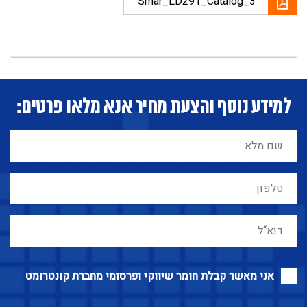
Smar_LD291_Catalog_3
למידע נוסף והצעת מחיר אנא מלאו פרטים:
אני מאשר קבלת חומר שיווקי ופרסומי מחברת קונטרומט