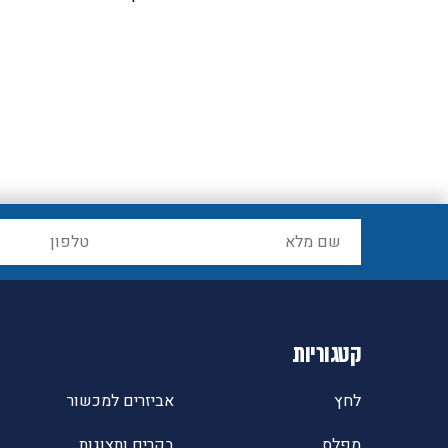
Blueto
קטגוריות
לחץ
אביזרים למכשור
מפלס
בקרים ותצוגות