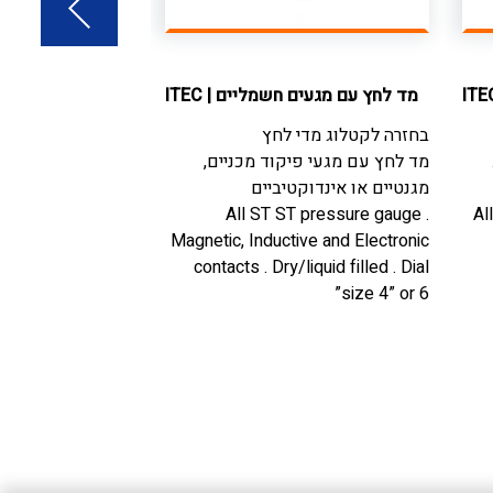
ITE
מד לחץ עם מגעים חשמליים
|
ITEC
מד לחץ מכני מ
בחזרה לקטלוג
מדי לחץ
בחזרה לקטלוג
מדי
מד לחץ עם מגעי פיקוד מכניים,
מד לחץ מכני מסטר 
מגנטיים או אינדוקטיביים
easuring system .
rror band Dial size
All ST ST pressure gauge .
Al
6” , 10”
Magnetic, Inductive and Electronic
contacts . Dry/liquid filled . Dial
size 4” or 6”