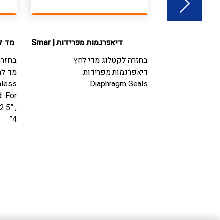
חץ הפרשי
|
ITEC
דיאפרגמות מפרידות
|
Smar
מד ל
לחץ
בחזרה לקטלוג
מדי לחץ
בחזרה
פקטי | מנומטר
דיאפרגמות מפרידות
מד לח
nless
Diaphragm Seals
d .For
Diaphragm op
2.5” ,
pressur
4”
pressure up
case . D