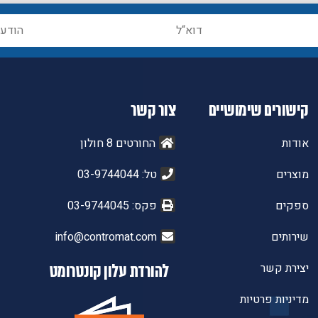
קישורים שימושיים
צור קשר
אודות
החורטים 8 חולון
מוצרים
טל: 03-9744044
ספקים
פקס: 03-9744045
שירותים
info@contromat.com
יצירת קשר
להורדת עלון קונטרומט
מדיניות פרטיות