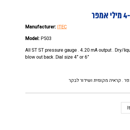
Manufacturer:
ITEC
Model:
P503
All ST ST pressure gauge . 4..20 mA output . Dry/liquid
blow out back .Dial size 4” or 6”
I