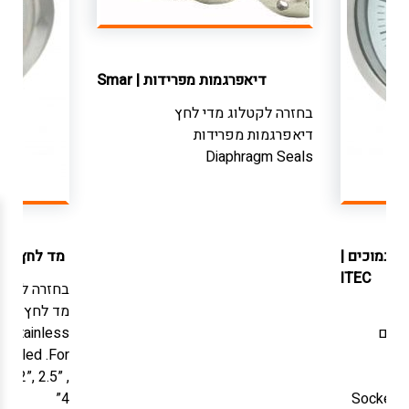
דיאפרגמות מפרידות
|
Smar
בחזרה לקטלוג
מדי לחץ
דיאפרגמות מפרידות
Diaphragm Seals
ם נמוכים
|
מד לחץ מכנ
ITEC
בחזרה לקטל
מד לחץ מכני
ומים
. Stainless
 filled .For
e 2”, 2.5” ,
Al
4”
Socket-c