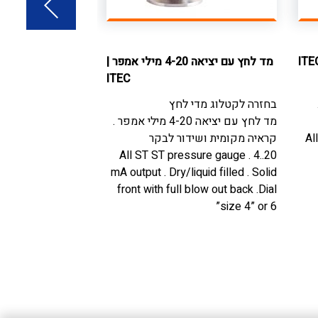
ITE
מד לחץ עם יציאה 4-20 מילי אמפר
|
מד לחץ עם מגעי
ITEC
בחזרה לקטלוג
מדי
בחזרה לקטלוג
מדי לחץ
מד לחץ עם מגעי פי
מד לחץ עם יציאה 4-20 מילי אמפר .
מגנטיים או אינדוקט
Al
קראיה מקומית ושידור לבקר
 pressure gauge .
ive and Electronic
All ST ST pressure gauge . 4..20
liquid filled . Dial
mA output . Dry/liquid filled . Solid
size 4” or 6”
front with full blow out back .Dial
size 4” or 6”