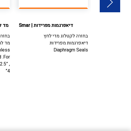
לתחומים נמוכים
|
דיאפרגמות מפרידות
|
Smar
מד ל
ITEC
בחזרה לקטלוג
מדי לחץ
בחזרה
לחץ
דיאפרגמות מפרידות
מד לח
טה לתחומים
Diaphragm Seals
nless
d .For
2.5” ,
All ST S
4”
Socket-case, d
pressure applica
gases. Di