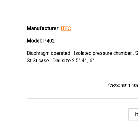
Manufacturer:
ITEC
Model:
P402
Diaphragm operated . Isolated pressure chamber . St
St St case . Dial size 2.5” 4” , 6”
ר דיפרנציאלי
I