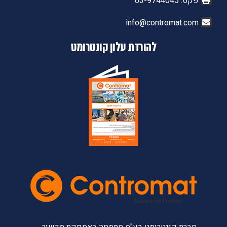
פקס: 03-9744045
info@contromat.com
להורדת עלון קונטרומט
חברת קונטרומט בע"מ מתמחה באספקת מכשור