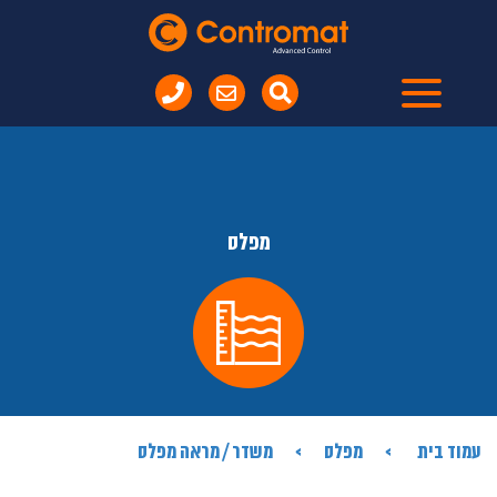
מפלס
עמוד בית
מפלס
משדר / מראה מפלס