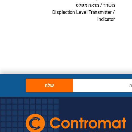
משדר / מראה מפלס
בחזרה לקטלוג
מדי
Displaction Level Transmitter /
משדר גובה / מפלס 
tostrictive Level
Indicator
Transmitter