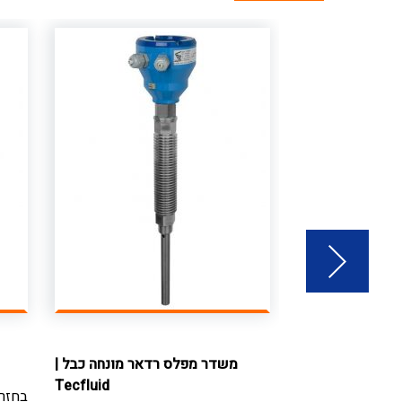
 סיבובי
|
HAWK
משדר מפלס רדאר מונחה כבל
|
Tecfluid
 מפלס
בחזר