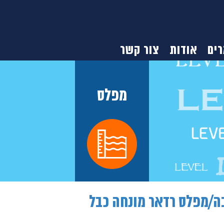
ים
אודות
צור קשר
מפלס
ה/מפלס רדאר מונחה כבל