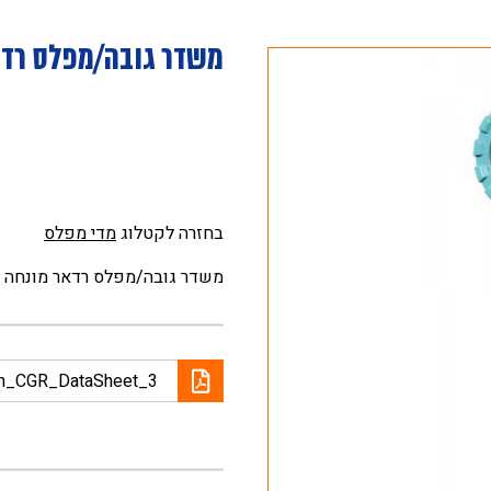
משדר גובה/מפלס רדא
בחזרה לקטלוג
מדי מפלס
משדר גובה/מפלס רדאר מונחה 
on_CGR_DataSheet_3