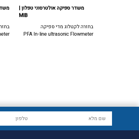
לספיקות נמוכות
|
משדר ספיקה אולטרסוני טפלון
|
משדר
MIB
Tecfluid
ספיקה
בחזרה לקטלוג
מדי ספיקה
בחזר
פיקות נמוכות עם
PFA In-line ultrasonic Flowmeter
meter
Variabl
Flowmeter wit